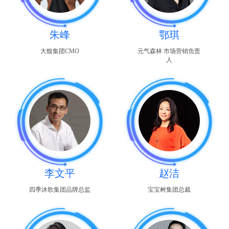
朱峰
鄂琪
大馥集团CMO
元气森林 市场营销负责
人
李文平
赵洁
四季沐歌集团品牌总监
宝宝树集团总裁