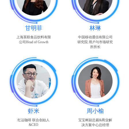
甘明菲
林琳
上海英联食品饮料有限
中国移动通信有限公司
公司Head of Growth
研究院 用户与市场研究
所所长
虾米
周小榆
红运咖啡 联合创始人
宝宝树副总裁&商业解
&CEO
决方案中心总经理