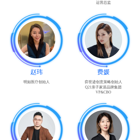
运营总监
赵玮
费媛
明如医疗创始人
弈世迹创意策略创始人
Q21亲子家居品牌集团
VP&CBO