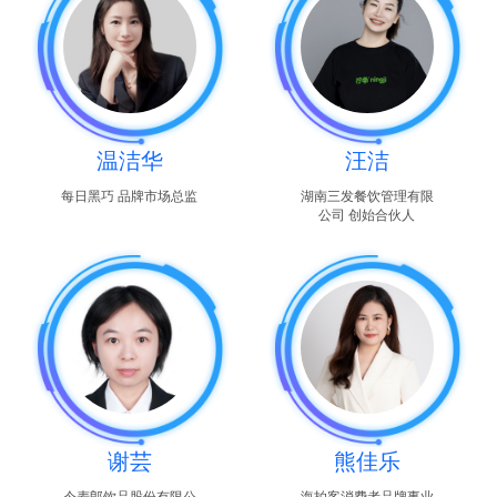
温洁华
汪洁
每日黑巧 品牌市场总监
湖南三发餐饮管理有限
公司 创始合伙人
谢芸
熊佳乐