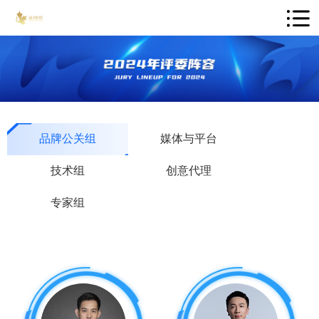
品牌公关组
媒体与平台
技术组
创意代理
专家组