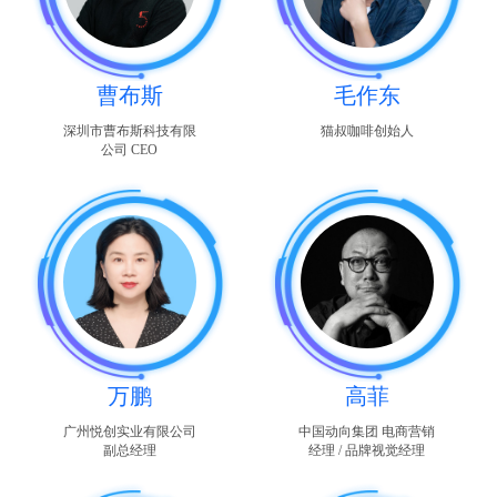
曹布斯
毛作东
深圳市曹布斯科技有限
猫叔咖啡创始人
公司 CEO
万鹏
高菲
广州悦创实业有限公司
中国动向集团 电商营销
副总经理
经理 / 品牌视觉经理