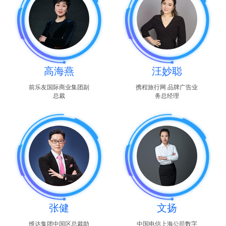
高海燕
汪妙聪
前乐友国际商业集团副
携程旅行网 品牌广告业
总裁
务总经理
张健
文扬
维达集团中国区总裁助
中国电信上海公司数字